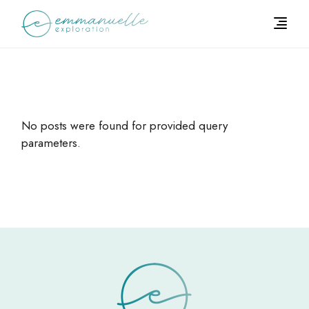
Skip
to
the
content
No posts were found for provided query
parameters.